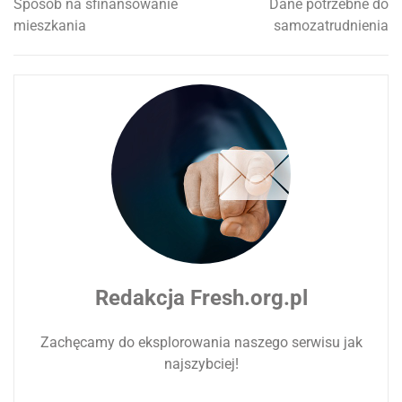
Sposób na sfinansowanie
Dane potrzebne do
Nawigacja
mieszkania
samozatrudnienia
wpisu
Redakcja Fresh.org.pl
Zachęcamy do eksplorowania naszego serwisu jak
najszybciej!