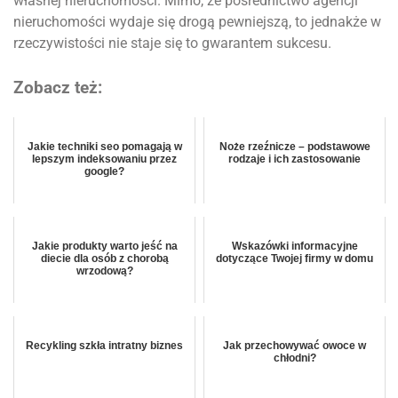
własnej nieruchomości. Mimo, że pośrednictwo agencji
nieruchomości wydaje się drogą pewniejszą, to jednakże w
rzeczywistości nie staje się to gwarantem sukcesu.
Zobacz też:
Jakie techniki seo pomagają w
Noże rzeźnicze – podstawowe
lepszym indeksowaniu przez
rodzaje i ich zastosowanie
google?
Jakie produkty warto jeść na
Wskazówki informacyjne
diecie dla osób z chorobą
dotyczące Twojej firmy w domu
wrzodową?
Recykling szkła intratny biznes
Jak przechowywać owoce w
chłodni?