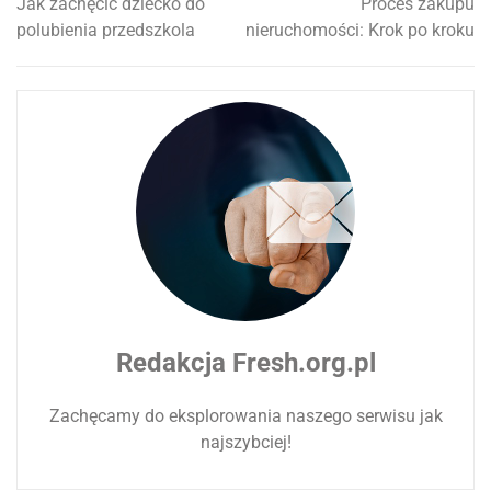
Jak zachęcić dziecko do
Proces zakupu
Nawigacja
polubienia przedszkola
nieruchomości: Krok po kroku
wpisu
Redakcja Fresh.org.pl
Zachęcamy do eksplorowania naszego serwisu jak
najszybciej!