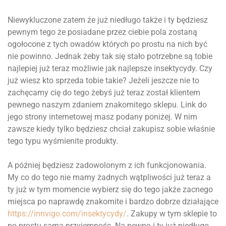
Niewykluczone zatem że już niedługo także i ty będziesz
pewnym tego że posiadane przez ciebie pola zostaną
ogołocone z tych owadów których po prostu na nich być
nie powinno. Jednak żeby tak się stało potrzebne są tobie
najlepiej już teraz możliwie jak najlepsze insektycydy. Czy
już wiesz kto sprzeda tobie takie? Jeżeli jeszcze nie to
zachęcamy cię do tego żebyś już teraz został klientem
pewnego naszym zdaniem znakomitego sklepu. Link do
jego strony internetowej masz podany poniżej. W nim
zawsze kiedy tylko będziesz chciał zakupisz sobie właśnie
tego typu wyśmienite produkty.
A później będziesz zadowolonym z ich funkcjonowania.
My co do tego nie mamy żadnych wątpliwości już teraz a
ty już w tym momencie wybierz się do tego jakże zacnego
miejsca po naprawdę znakomite i bardzo dobrze działające
https://innvigo.com/insektycydy/
. Zakupy w tym sklepie to
po prostu sama przyjemnośc. Na pewno i ty już niedługo