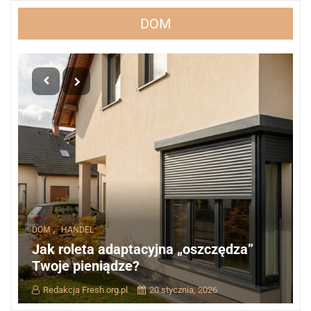
DOM
,
DOM
HANDEL
Jak roleta adaptacyjna „oszczędza”
Twoje pieniądze?
Redakcja Fresh.org.pl
20 stycznia, 2026