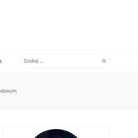
Szukaj:
E
hodowym