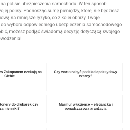
y na polisie ubezpieczenia samochodu. W ten sposób
ej polisy. Podnosząc sumę pieniędzy, której nie będziesz
iową na mniejsze ryzyko, co z kolei obniży Twoje
służy do wyboru odpowiedniego ubezpieczenia samochodowego
zrobić, możesz podjąć świadomą decyzję dotyczącą swojego
powodzenia!
 w Zakopanem czekają na
Czy warto nabyć podkład epoksydowy
Ciebie
czarny?
 tonery do drukarek czy
Marmur w łazience – elegancka i
zamienniki?
ponadczasowa aranżacja