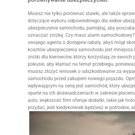
porównywanie ubezpieczycieli.
Musisz nie tylko porównać stawki, ale także spra
dotyczące wyboru odpowiedniego dla siebie ubez
ubezpieczenie samochodu, pamiętaj, aby poszukać
oznaczać zniżkę. Czy masz alarm samochodowy? M
swojego agenta o dostępne rabaty, abyś mógł sk
kosztów ubezpieczenia samochodu jest mniejsza l
zniżki dla kierowców, którzy korzystają ze swoich 
pokusie, aby kłamać na temat przebiegu, poniewa
musisz złożyć wniosek o odszkodowanie za wypad
samochodu przed zakupem nowego pojazdu. Oprócz 
wpływającym na cenę jest samochód, który ubezpie
oparte na ich doświadczeniach w zakresie płacen
auto, większość firm oferuje dodatki, takie jak ho
przydać, jeśli kiedykolwiek będziesz w potrzebie,