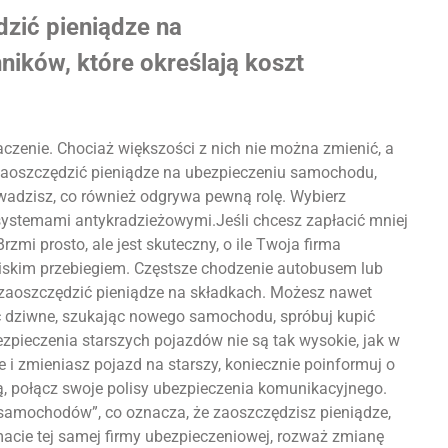
dzić pieniądze na
nników, które określają koszt
naczenie. Chociaż większości z nich nie można zmienić, a
y zaoszczędzić pieniądze na ubezpieczeniu samochodu,
adzisz, co również odgrywa pewną rolę. Wybierz
ystemami antykradzieżowymi.Jeśli chcesz zapłacić mniej
mi prosto, ale jest skuteczny, o ile Twoja firma
iskim przebiegiem. Częstsze chodzenie autobusem lub
zaoszczędzić pieniądze na składkach. Możesz nawet
ć dziwne, szukając nowego samochodu, spróbuj kupić
bezpieczenia starszych pojazdów nie są tak wysokie, jak w
 i zmieniasz pojazd na starszy, koniecznie poinformuj o
ą, połącz swoje polisy ubezpieczenia komunikacyjnego.
 samochodów”, co oznacza, że ​​zaoszczędzisz pieniądze,
macie tej samej firmy ubezpieczeniowej, rozważ zmianę