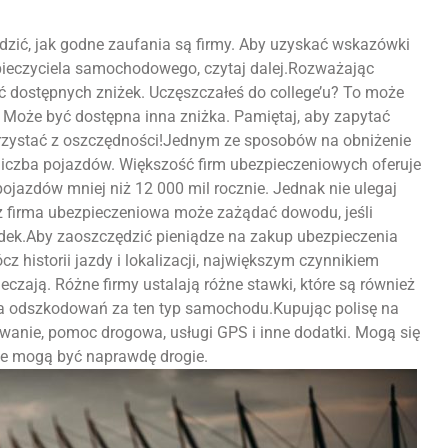
wdzić, jak godne zaufania są firmy. Aby uzyskać wskazówki
pieczyciela samochodowego, czytaj dalej.Rozważając
 dostępnych zniżek. Uczęszczałeś do college’u? To może
oże być dostępna inna zniżka. Pamiętaj, aby zapytać
orzystać z oszczędności!Jednym ze sposobów na obniżenie
iczba pojazdów. Większość firm ubezpieczeniowych oferuje
pojazdów mniej niż 12 000 mil rocznie. Jednak nie ulegaj
ż firma ubezpieczeniowa może zażądać dowodu, jeśli
ek.Aby zaoszczędzić pieniądze na zakup ubezpieczenia
historii jazdy i lokalizacji, największym czynnikiem
czają. Różne firmy ustalają różne stawki, które są również
ia odszkodowań za ten typ samochodu.Kupując polisę na
lowanie, pomoc drogowa, usługi GPS i inne dodatki. Mogą się
 ale mogą być naprawdę drogie.