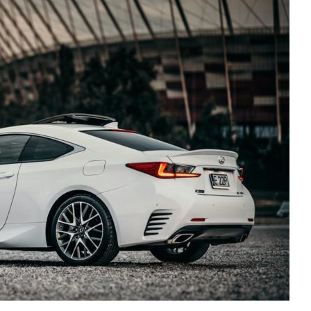
DOM
Szlachetna metalurgia we
wnętrzach: Balustrady mosiężn
jako wyraz ponadczasowego
 – na czym
luksusu i rzemiosła
zać
artystycznego
18 grudnia, 2025
Redakcja Fresh.org.pl
18 maja, 2026