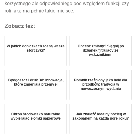
korzystnego ale odpowiedniego pod względem funkcji czy
roli jaką ma pełnić takie miejsce.
Zobacz też:
W jakich doniczkach rosną wasze
Chcesz zmiany? Sięgnij po
storczyki?
dzbanek filtrujący ze
wskaźnikiem!
Bydgoszcz i druk 3d: innowacje,
Pomnik rzeźbiony jako hołd dla
które zmieniają przemysł
przodków: tradycja w
nowoczesnym wydaniu
Chroń środowisko naturalne
Jak znaleźć idealny nocleg w
wybierając słomki papierowe
zakopanem na każdą porę roku?