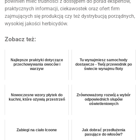
powinien mieć trudności z dostępem do porad ekspertów,
praktycznych informacji, ciekawostek oraz ofert firm
zajmujących się produkcją czy też dystrybucją porządnych,
wysokiej jakości herbicydów.
Zobacz też:
Najlepsze praktyki dotyczące
Tu wynajmiesz samochody
przechowywania owoców i
dostawcze - Twój przewodnik po
warzyw
świecie wynajmu floty
Nowoczesne wzory płytek do
Zrównoważony rozwój a wybór
kuchni, które ożywią przestrzeń
odpowiednich słupów
oświetleniowych
Zabiegi na ciało Icoone
Jak dobrać przedłużenia
pasujące do włosów?