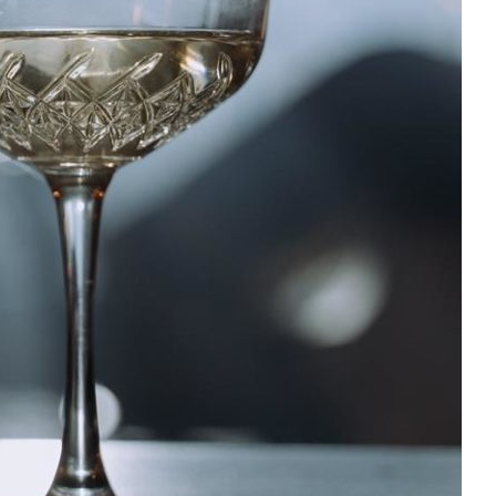
DOM
Szlachetna metalurgia we
wnętrzach: Balustrady mosiężn
jako wyraz ponadczasowego
 – na czym
luksusu i rzemiosła
zać
artystycznego
18 grudnia, 2025
Redakcja Fresh.org.pl
18 maja, 2026