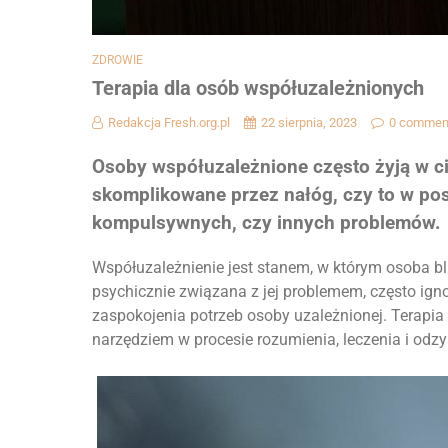
ZDROWIE
Terapia dla osób współuzależnionych
Redakcja Fresh.org.pl
22 sierpnia, 2023
0 commen
Osoby współuzależnione często żyją w cien
skomplikowane przez nałóg, czy to w pos
kompulsywnych, czy innych problemów.
Współuzależnienie jest stanem, w którym osoba bli
psychicznie związana z jej problemem, często igno
zaspokojenia potrzeb osoby uzależnionej. Terapia
narzędziem w procesie rozumienia, leczenia i odz