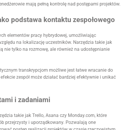
enedżerowie mają pełną kontrolę nad postępami projektów.
jako podstawa kontaktu zespołowego
zych elementów pracy hybrydowej, umożliwiając
ględu na lokalizację uczestników. Narzędzia takie jak
 nie tylko na rozmowę, ale również na udostępnianie
tycznym transkrypcjom możliwe jest łatwe wracanie do
 efekcie zespół może działać bardziej efektywnie i unikać
tami i zadaniami
dzia takie jak Trello, Asana czy Monday.com, które
ób przejrzysty i uporządkowany. Pozwalają one
rować postęp realizacji projektów w czasie rzeczywistym.