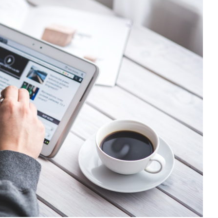
DOM
Szlachetna metalurgia we
wnętrzach: Balustrady mosiężn
jako wyraz ponadczasowego
 – na czym
luksusu i rzemiosła
zać
artystycznego
18 grudnia, 2025
Redakcja Fresh.org.pl
18 maja, 2026