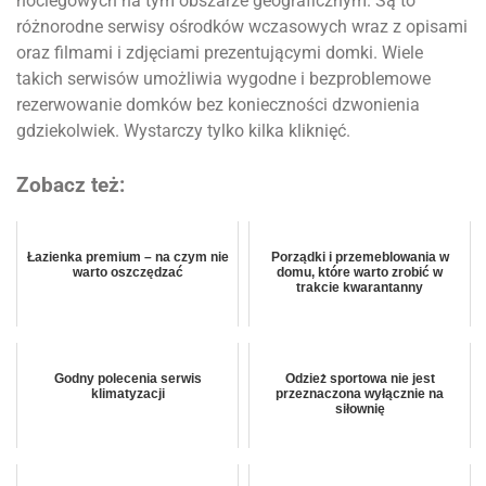
noclegowych na tym obszarze geograficznym. Są to
różnorodne serwisy ośrodków wczasowych wraz z opisami
oraz filmami i zdjęciami prezentującymi domki. Wiele
takich serwisów umożliwia wygodne i bezproblemowe
rezerwowanie domków bez konieczności dzwonienia
gdziekolwiek. Wystarczy tylko kilka kliknięć.
Zobacz też:
Łazienka premium – na czym nie
Porządki i przemeblowania w
warto oszczędzać
domu, które warto zrobić w
trakcie kwarantanny
Godny polecenia serwis
Odzież sportowa nie jest
klimatyzacji
przeznaczona wyłącznie na
siłownię