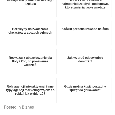
Praktyczna pomoc dla waszego
Salon z charakterem –
szpitala
najmodniejsze płytki podłogowe,
które zmienią twoje wnętrze
Herbicydy do zwalczania
Krówki personalizowane na ślub
chwastów w zbożach ozimych
Rozważasz ubezpieczenie dla
Jak wybrać odpowiednie
floty? Oto, co powinieneś
doniczki?
wiedzieć
Rola agencji interaktywnej i inne
Gdzie można kupić porządny
typy agencji marketingowych: co
sprzęt do grillowania?
robią i jak wybierać?
Posted in
Biznes