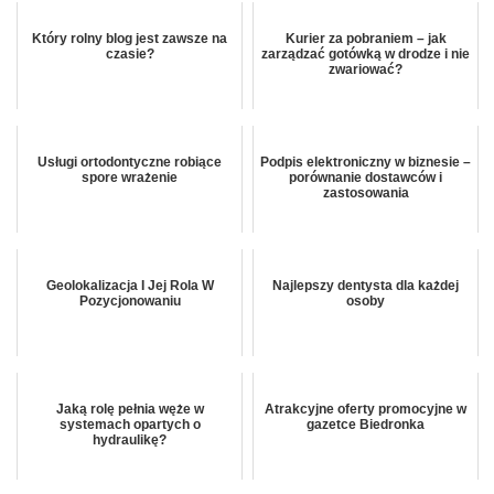
Który rolny blog jest zawsze na
Kurier za pobraniem – jak
czasie?
zarządzać gotówką w drodze i nie
zwariować?
Usługi ortodontyczne robiące
Podpis elektroniczny w biznesie –
spore wrażenie
porównanie dostawców i
zastosowania
Geolokalizacja I Jej Rola W
Najlepszy dentysta dla każdej
Pozycjonowaniu
osoby
Jaką rolę pełnia węże w
Atrakcyjne oferty promocyjne w
systemach opartych o
gazetce Biedronka
hydraulikę?