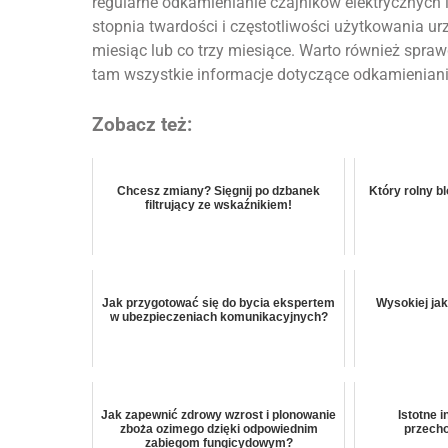
regularne odkamienianie czajników elektrycznych i
stopnia twardości i częstotliwości użytkowania u
miesiąc lub co trzy miesiące. Warto również spraw
tam wszystkie informacje dotyczące odkamieniani
Zobacz też:
Chcesz zmiany? Sięgnij po dzbanek
Który rolny b
filtrujący ze wskaźnikiem!
DOM
ry i czajniki elektryczne do
Łazienka premium
 – praktyczne rozwiązania
nie warto oszczęd
cja Fresh.org.pl
18 grudnia, 2025
Redakcja Fresh.org.pl
Jak przygotować się do bycia ekspertem
Wysokiej jak
w ubezpieczeniach komunikacyjnych?
Jak zapewnić zdrowy wzrost i plonowanie
Istotne 
zboża ozimego dzięki odpowiednim
przech
zabiegom fungicydowym?