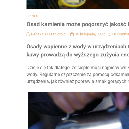
BIZNES
Osad kamienia może pogorszyć jakość
Redakcja Fresh.org.pl
18 listopada, 2022
0 comme
Osady wapienne z wody w urządzeniach ta
kawy prowadzą do wyższego zużycia ener
Dzieje się tak dlatego, że ciepło musi najpierw 
wody. Regularne czyszczenie za pomocą odkamie
urządzenia, jak również poprawia smak gorących 