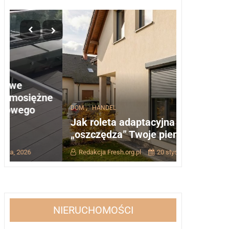
e
,
DOM
HANDEL
DOM
Jak roleta adaptacyjna
Tostery i 
„oszczędza” Twoje pieniądze?
biura – p
Redakcja Fresh.org.pl
20 stycznia, 2026
Redakcja Fre
NIERUCHOMOŚCI