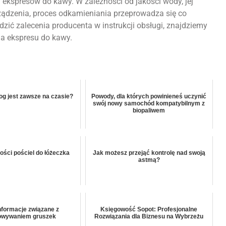
 ekspresów do kawy. W zależności od jakości wody, jej
rządzenia, proces odkamieniania przeprowadza się co
dzić zalecenia producenta w instrukcji obsługi, znajdziemy
a ekspresu do kawy.
DOM
Szlachetna metalurgia we
wnętrzach: Balustrady mosiężn
log jest zawsze na czasie?
Powody, dla których powinieneś uczynić
swój nowy samochód kompatybilnym z
jako wyraz ponadczasowego
biopaliwem
 – na czym
luksusu i rzemiosła
zać
artystycznego
18 grudnia, 2025
Redakcja Fresh.org.pl
18 maja, 2026
ości pościel do łóżeczka
Jak możesz przejąć kontrolę nad swoją
astmą?
informacje związane z
Księgowość Sopot: Profesjonalne
owywaniem gruszek
Rozwiązania dla Biznesu na Wybrzeżu