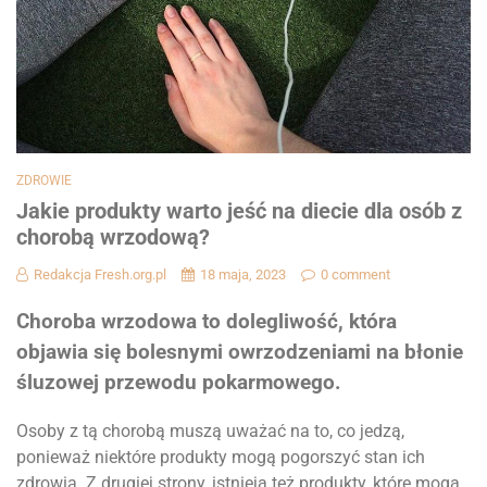
ZDROWIE
Jakie produkty warto jeść na diecie dla osób z
chorobą wrzodową?
Redakcja Fresh.org.pl
18 maja, 2023
0 comment
Choroba wrzodowa to dolegliwość, która
objawia się bolesnymi owrzodzeniami na błonie
śluzowej przewodu pokarmowego.
Osoby z tą chorobą muszą uważać na to, co jedzą,
ponieważ niektóre produkty mogą pogorszyć stan ich
zdrowia. Z drugiej strony, istnieją też produkty, które mogą