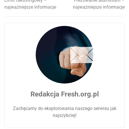
Limit faktoringowy –
Frezowanie aluminium –
Nawigacja
najważniejsze informacje
najważniejsze informacje
wpisu
Redakcja Fresh.org.pl
Zachęcamy do eksplorowania naszego serwisu jak
najszybciej!