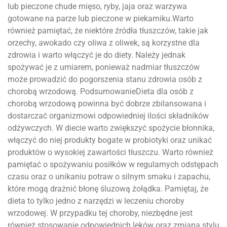
lub pieczone chude mięso, ryby, jaja oraz warzywa
gotowane na parze lub pieczone w piekarniku.Warto
również pamiętać, że niektóre źródła tłuszczów, takie jak
orzechy, awokado czy oliwa z oliwek, są korzystne dla
zdrowia i warto włączyć je do diety. Należy jednak
spożywać je z umiarem, ponieważ nadmiar tłuszczów
może prowadzić do pogorszenia stanu zdrowia osób z
chorobą wrzodową. PodsumowanieDieta dla osób z
chorobą wrzodową powinna być dobrze zbilansowana i
dostarczać organizmowi odpowiedniej ilości składników
odżywczych. W diecie warto zwiększyć spożycie błonnika,
włączyć do niej produkty bogate w probiotyki oraz unikać
produktów o wysokiej zawartości tłuszczu. Warto również
pamiętać o spożywaniu posiłków w regularnych odstępach
czasu oraz o unikaniu potraw o silnym smaku i zapachu,
które mogą drażnić błonę śluzową żołądka. Pamiętaj, że
dieta to tylko jedno z narzędzi w leczeniu choroby
wrzodowej. W przypadku tej choroby, niezbędne jest
również stosowanie odpowiednich leków oraz zmiana stylu