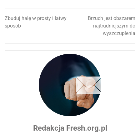
Zbuduj halę w prosty i łatwy
Brzuch jest obszarem
Nawigacja
sposób
najtrudniejszym do
wpisu
wyszczuplenia
Redakcja Fresh.org.pl